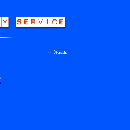
<< Übersicht
z
e"