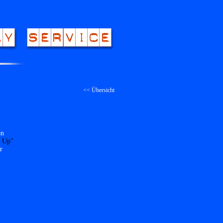
<< Übersicht
on
 Up"
r