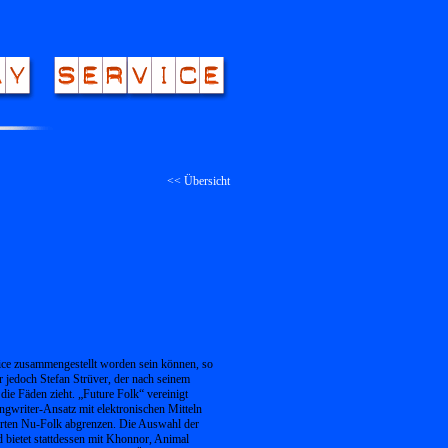
<< Übersicht
ice zusammengestellt worden sein können, so
r jedoch Stefan Strüver, der nach seinem
e Fäden zieht. „Future Folk“ vereinigt
gwriter-Ansatz mit elektronischen Mitteln
ierten Nu-Folk abgrenzen. Die Auswahl der
d bietet stattdessen mit Khonnor, Animal